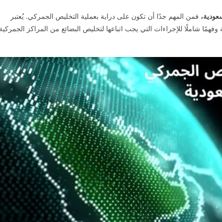
عودية،
فمن المهم جدًا أن تكون على دراية بعملية التخليص الجمركي. يُعتبر
همًا شاملًا للإجراءات التي يجب اتباعها لتخليص البضائع من المراكز الجمركية