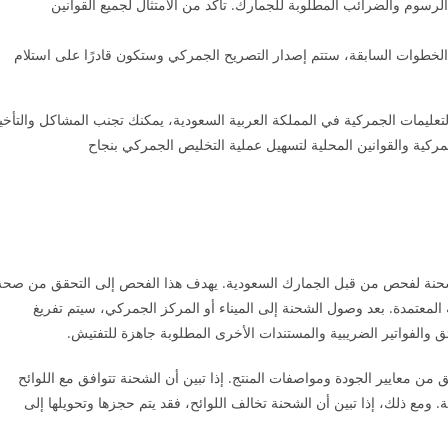
الرسوم والضرائب المطلوبة للجمارك. تأكد من الامتثال لجميع القوانين
الخطوات السابقة، ستتم إصدار التصريح الجمركي وستكون قادرًا على استلام
عليمات الجمركية في المملكة العربية السعودية، يمكنك تجنب المشاكل والتأخي
جمركية والقوانين المحلية لتسهيل عملية التخليص الجمركي بنجاح
شحنة لفحص من قبل الجمارك السعودية. يهدف هذا الفحص إلى التحقق من صحة
 المعتمدة. بعد وصول الشحنة إلى الميناء أو المركز الجمركي، سيتم تفريغ
 والفواتير الضريبية والمستندات الأخرى المطلوبة جاهزة للتفتيش.
من معايير الجودة ومواصفات المنتج. إذا تبين أن الشحنة تتوافق مع اللوائح
. ومع ذلك، إذا تبين أن الشحنة تخالف اللوائح، فقد يتم حجزها وتحويلها إلى