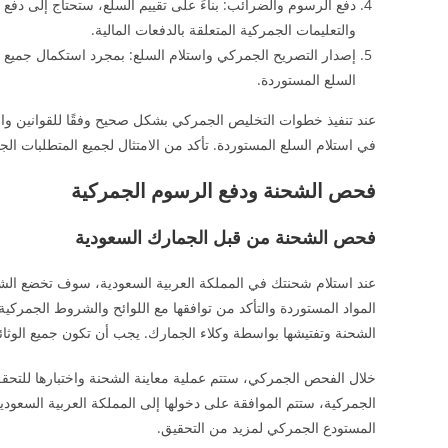
دفع الرسوم والضرائب: بناءً على تقييم السلع، ستحتاج إلى دفع 
والتعليمات الجمركية المتعلقة بالدفعات المالية.
إصدار التصريح الجمركي واستلام السلع: بمجرد استكمال جميع 
السلع المستوردة.
عند تنفيذ خطوات التخليص الجمركي بشكل صحيح وفقًا للقوانين والت
في استلام السلع المستوردة. تأكد من الامتثال لجميع المتطلبات ال
فحص الشحنة ودفع الرسوم الجمركية
فحص الشحنة من قبل الجمارك السعودية
عند استلام شحنتك في المملكة العربية السعودية، سوف تخضع ال
المواد المستوردة والتأكد من توافقها مع اللوائح والشروط الجمركية
الشحنة وتفتيشها بواسطة وكلاء الجمارك. يجب أن تكون جميع الوثائق
خلال الفحص الجمركي، ستتم عملية معاينة الشحنة واختبارها للتحقق 
الجمركية، ستتم الموافقة على دخولها إلى المملكة العربية السعودية
المستودع الجمركي لمزيد من التحقيق.