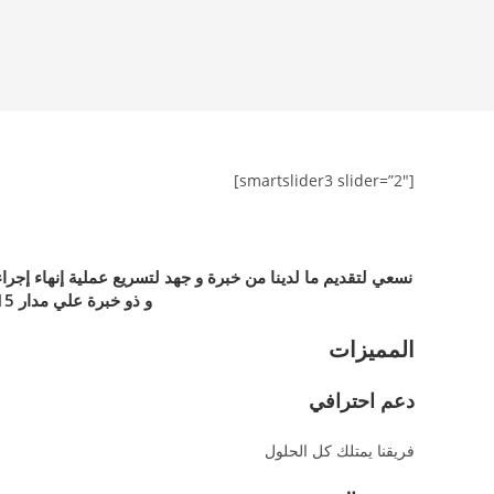
Ski
t
conten
[smartslider3 slider=”2″]
نسعي لتقديم ما لدينا من خبرة و جهد لتسريع عملية إنهاء إج
و ذو خبرة علي مدار 15 عام في مجال التخليص الجمركي .
المميزات
دعم احترافي
فريقنا يمتلك كل الحلول