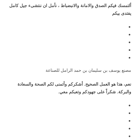
ألتمسك فيكم الصدق والامانة والانبضباط ، نأمل ان ننتشىء جيل كامل
يفتدى بيكم
مصنع يوسف بن سليمان بن حمد الرامل للصناعة
نعم، هذا هو العمل الصحيح. أشكركم وأتمنى لكم الصحة والسعادة
والبركة. شكراً على جهودكم وتعبكم معي.