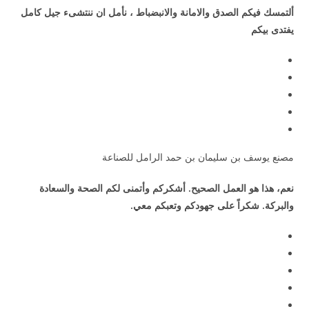
ألتمسك فيكم الصدق والامانة والانبضباط ، نأمل ان ننتشىء جيل كامل
يفتدى بيكم
مصنع يوسف بن سليمان بن حمد الرامل للصناعة
نعم، هذا هو العمل الصحيح. أشكركم وأتمنى لكم الصحة والسعادة
والبركة. شكراً على جهودكم وتعبكم معي.