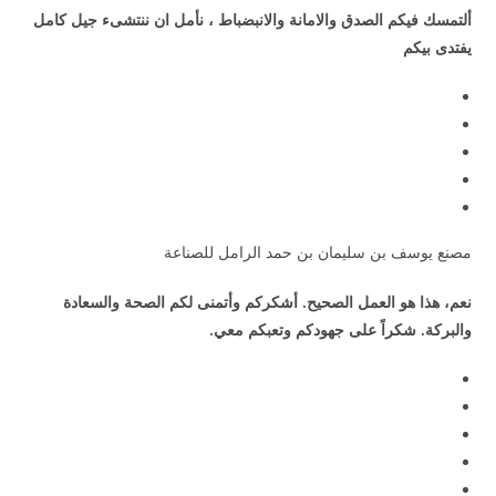
ألتمسك فيكم الصدق والامانة والانبضباط ، نأمل ان ننتشىء جيل كامل
يفتدى بيكم
مصنع يوسف بن سليمان بن حمد الرامل للصناعة
نعم، هذا هو العمل الصحيح. أشكركم وأتمنى لكم الصحة والسعادة
والبركة. شكراً على جهودكم وتعبكم معي.