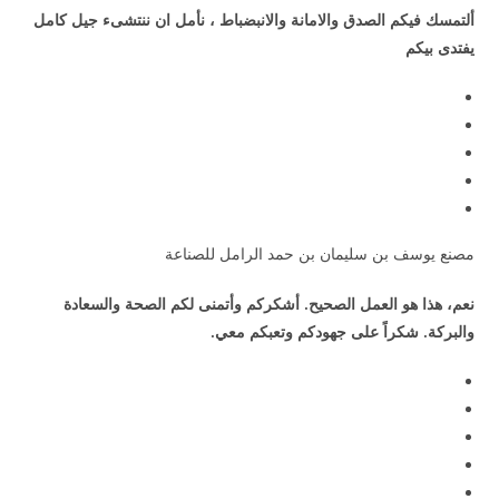
ألتمسك فيكم الصدق والامانة والانبضباط ، نأمل ان ننتشىء جيل كامل
يفتدى بيكم
مصنع يوسف بن سليمان بن حمد الرامل للصناعة
نعم، هذا هو العمل الصحيح. أشكركم وأتمنى لكم الصحة والسعادة
والبركة. شكراً على جهودكم وتعبكم معي.