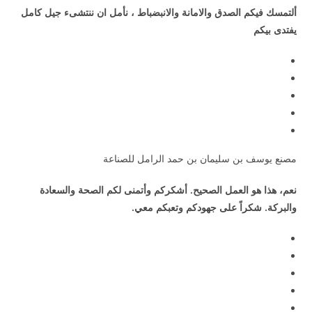
ألتمسك فيكم الصدق والامانة والانبضباط ، نأمل ان ننتشىء جيل كامل
يفتدى بيكم
مصنع يوسف بن سليمان بن حمد الرامل للصناعة
نعم، هذا هو العمل الصحيح. أشكركم وأتمنى لكم الصحة والسعادة
والبركة. شكراً على جهودكم وتعبكم معي.