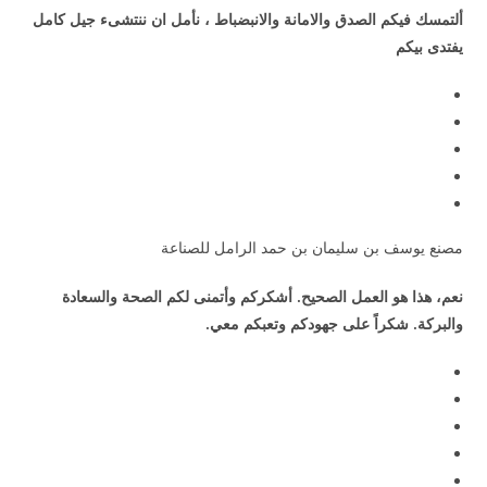
ألتمسك فيكم الصدق والامانة والانبضباط ، نأمل ان ننتشىء جيل كامل
يفتدى بيكم
مصنع يوسف بن سليمان بن حمد الرامل للصناعة
نعم، هذا هو العمل الصحيح. أشكركم وأتمنى لكم الصحة والسعادة
والبركة. شكراً على جهودكم وتعبكم معي.