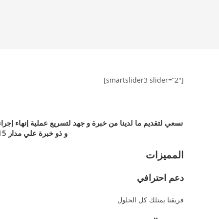
Ski
t
conten
[smartslider3 slider=”2″]
نسعي لتقديم ما لدينا من خبرة و جهد لتسريع عملية إنهاء إج
و ذو خبرة علي مدار 15 عام في مجال التخليص الجمركي .
المميزات
دعم احترافي
فريقنا يمتلك كل الحلول