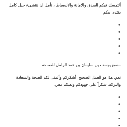
ألتمسك فيكم الصدق والامانة والانبضباط ، نأمل ان ننتشىء جيل كامل
يفتدى بيكم
مصنع يوسف بن سليمان بن حمد الرامل للصناعة
نعم، هذا هو العمل الصحيح. أشكركم وأتمنى لكم الصحة والسعادة
والبركة. شكراً على جهودكم وتعبكم معي.