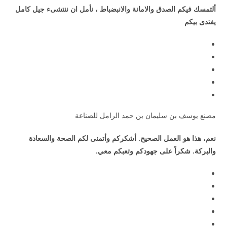
ألتمسك فيكم الصدق والامانة والانبضباط ، نأمل ان ننتشىء جيل كامل
يفتدى بيكم
مصنع يوسف بن سليمان بن حمد الرامل للصناعة
نعم، هذا هو العمل الصحيح. أشكركم وأتمنى لكم الصحة والسعادة
والبركة. شكراً على جهودكم وتعبكم معي.