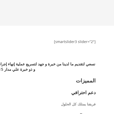
Ski
t
conten
[smartslider3 slider=”2″]
نسعي لتقديم ما لدينا من خبرة و جهد لتسريع عملية إنهاء إج
و ذو خبرة علي مدار 15 عام في مجال التخليص الجمركي .
المميزات
دعم احترافي
فريقنا يمتلك كل الحلول