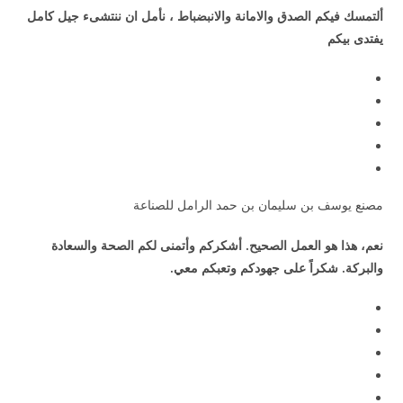
ألتمسك فيكم الصدق والامانة والانبضباط ، نأمل ان ننتشىء جيل كامل
يفتدى بيكم
مصنع يوسف بن سليمان بن حمد الرامل للصناعة
نعم، هذا هو العمل الصحيح. أشكركم وأتمنى لكم الصحة والسعادة
والبركة. شكراً على جهودكم وتعبكم معي.